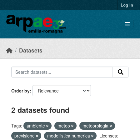
Skip to main content
Log in
Datasets
Order by
2 datasets found
Tags:
ambiente
meteo
meteorologia
previsione
modellistica numerica
Licenses: