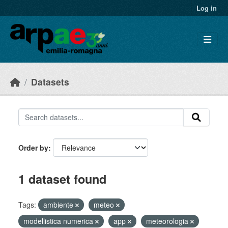
Skip to main content
Log in
Datasets
Order by
1 dataset found
Tags:
ambiente
meteo
modellistica numerica
app
meteorologia