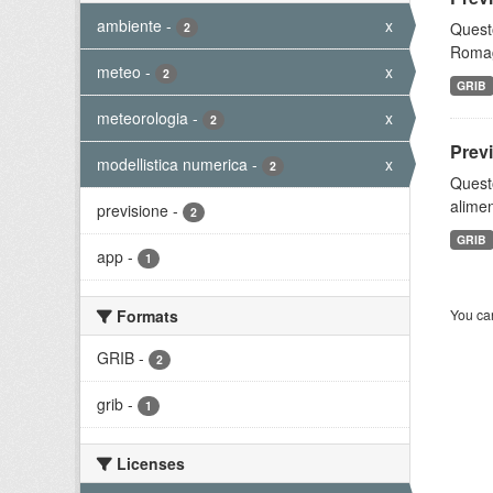
ambiente
-
x
Questo
2
Romagn
meteo
-
x
2
GRIB
meteorologia
-
x
2
Prev
modellistica numerica
-
x
2
Quest
alimen
previsione
-
2
GRIB
app
-
1
Formats
You can
GRIB
-
2
grib
-
1
Licenses