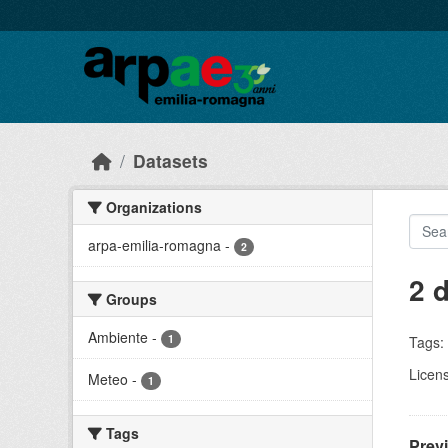
Skip to main content
Datasets
Organizations
arpa-emilia-romagna
-
2
2 
Groups
Ambiente
-
1
Tags:
Licen
Meteo
-
1
Tags
Prev