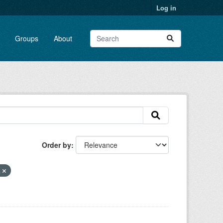
Log in
Groups
About
Order by
a