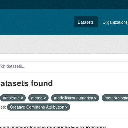
Datasets
Organizations
datasets found
ambiente
meteo
modellistica numerica
meteorologi
ses:
Creative Commons Attribution
isioni meteorologiche numeriche Emilia Romagna