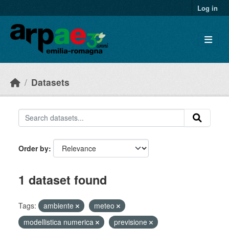
Skip to main content
Log in
Datasets
Order by
1 dataset found
Tags:
ambiente
meteo
modellistica numerica
previsione