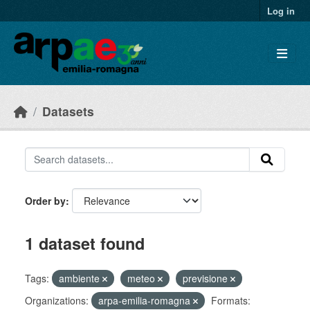
Skip to main content
Log in
Datasets
Order by
1 dataset found
Tags:
ambiente
meteo
previsione
Organizations:
arpa-emilia-romagna
Formats: