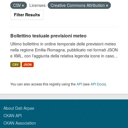
CSV
Licenses:
Creative Commons Attribution
Filter Results
Bollettino testuale previsioni meteo
Ultimo bollettino in ordine temporale delle previsioni meteo
nella regione Emilia-Romagna, pubblicato nei formati JSON
e XML, con l'aggiunta della relativa legenda icone in caso...
CSV
JSON
You can also access this registry using the
API
(see
API Docs
).
About Dati Arpae
CKAN API
CKAN Association