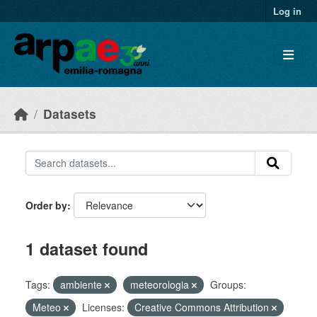
Skip to main content
Log in
Datasets
Order by
1 dataset found
Tags:
ambiente
meteorologia
Groups:
Meteo
Licenses:
Creative Commons Attribution