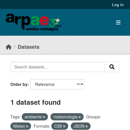
Skip to main content
Log in
Datasets
Order by
1 dataset found
Tags:
ambiente
meteorologia
Groups:
Meteo
Formats:
CSV
JSON