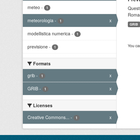
meteo
-
Questo
1
Romagn
meteorologia
-
x
1
GRIB
modellistica numerica
-
1
You can
previsione
-
1
Formats
grib
-
x
1
GRIB
-
x
1
Licenses
Creative Commons...
-
x
1