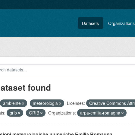
Datasets
Organizations
dataset found
ambiente
meteorologia
Licenses:
Creative Commons Attri
ts:
grib
GRIB
Organizations:
arpa-emilia-romagna
isioni meteorologiche numeriche Emilia Romagna