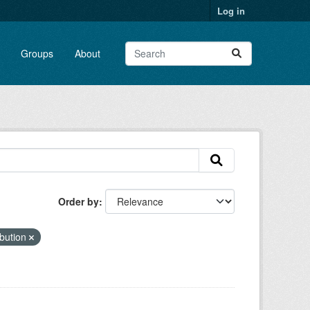
Log in
Groups
About
Order by
bution