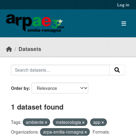
Skip to main content
Log in
Datasets
Order by
1 dataset found
Tags:
ambiente
meteorologia
app
Organizations:
arpa-emilia-romagna
Formats: