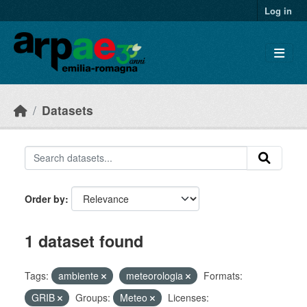
Skip to main content
Log in
Datasets
Order by
1 dataset found
Tags:
ambiente
meteorologia
Formats:
GRIB
Groups:
Meteo
Licenses: