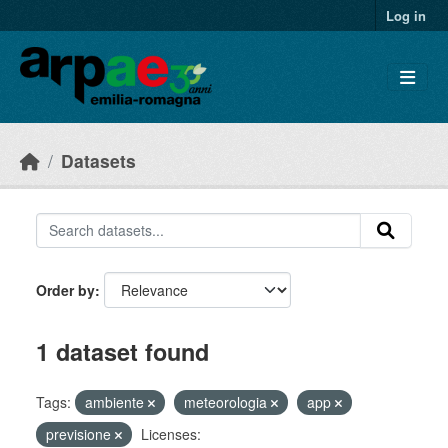
Skip to main content
Log in
Datasets
Order by
1 dataset found
Tags:
ambiente
meteorologia
app
previsione
Licenses: