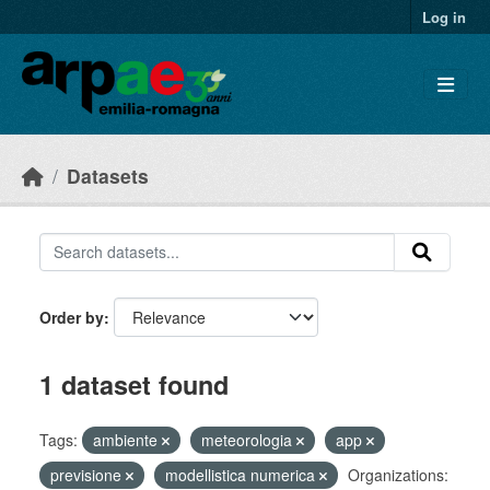
Skip to main content
Log in
Datasets
Order by
1 dataset found
Tags:
ambiente
meteorologia
app
previsione
modellistica numerica
Organizations: