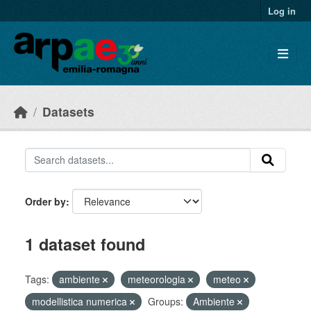
Skip to main content
Log in
Datasets
Order by
1 dataset found
Tags:
ambiente
meteorologia
meteo
modellistica numerica
Groups:
Ambiente