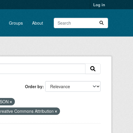
Log in
Groups
About
Order by
JSON
reative Commons Attribution