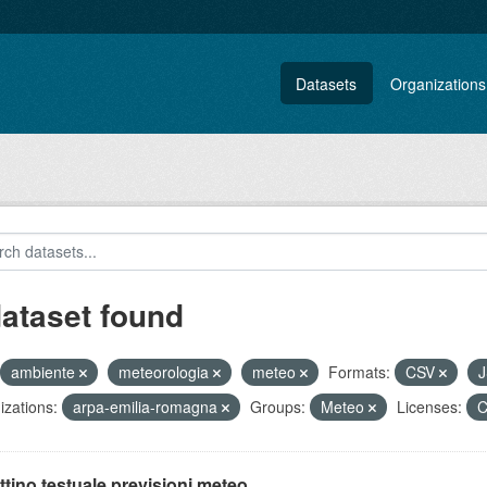
Datasets
Organizations
dataset found
ambiente
meteorologia
meteo
Formats:
CSV
zations:
arpa-emilia-romagna
Groups:
Meteo
Licenses:
C
ttino testuale previsioni meteo