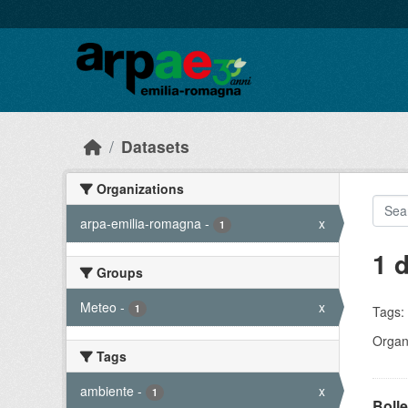
Skip to main content
Datasets
Organizations
arpa-emilia-romagna
-
x
1
1 
Groups
Meteo
-
x
1
Tags:
Organi
Tags
ambiente
-
x
1
Bolle