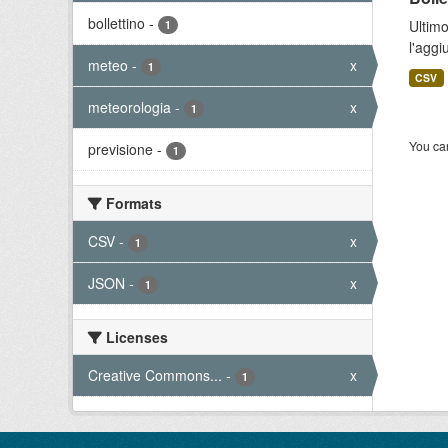
bollettino
-
Ultimo
1
l'aggi
meteo
-
x
1
CSV
meteorologia
-
x
1
You can
previsione
-
1
Formats
CSV
-
x
1
JSON
-
x
1
Licenses
Creative Commons...
-
x
1