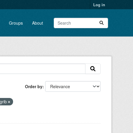
Log in
Groups
About
Order by
grib