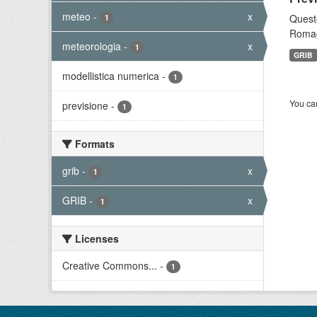
meteo
-
x
Questo
1
Romagn
meteorologia
-
x
1
GRIB
modellistica numerica
-
1
You can
previsione
-
1
Formats
grib
-
x
1
GRIB
-
x
1
Licenses
Creative Commons...
-
1