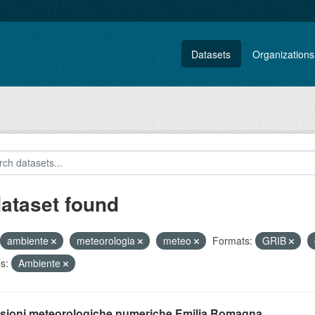
Datasets
Organizations
dataset found
ambiente
meteorologia
meteo
Formats:
GRIB
s:
Ambiente
isioni meteorologiche numeriche Emilia Romagna