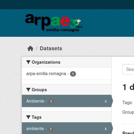
Skip to main content
Datasets
Organizations
arpa-emilia-romagna
-
1
1 
Groups
Ambiente
-
x
1
Tags:
Group
Tags
ambiente
-
x
1
Prev