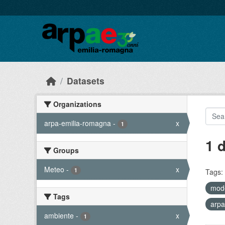
Skip to main content
Datasets
Organizations
arpa-emilia-romagna
-
x
1
1 
Groups
Meteo
-
x
1
Tags:
mode
Tags
arpa
ambiente
-
x
1