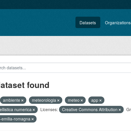
Datasets
Organizations
dataset found
ambiente
meteorologia
meteo
app
llistica numerica
Licenses:
Creative Commons Attribution
Gr
-emilia-romagna