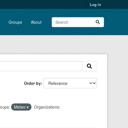
Log in
Groups
About
Order by
oups:
Meteo
Organizations: