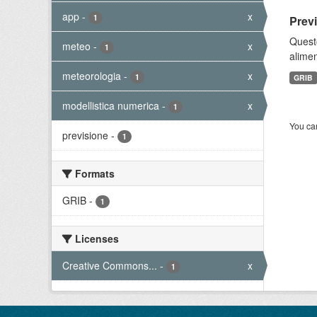
app
-
x
1
Prev
Quest
meteo
-
x
1
alimen
meteorologia
-
x
1
GRIB
modellistica numerica
-
x
1
You can
previsione
-
1
Formats
GRIB
-
1
Licenses
Creative Commons...
-
x
1