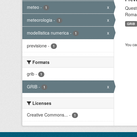
meteo
-
x
Questo
1
Romagn
meteorologia
-
x
1
GRIB
modellistica numerica
-
x
1
You can
previsione
-
1
Formats
grib
-
1
GRIB
-
x
1
Licenses
Creative Commons...
-
1