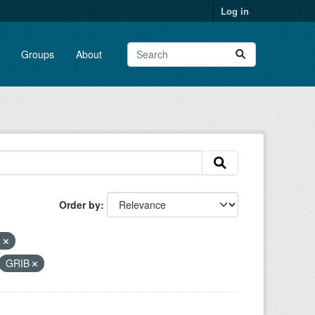
Log in
Groups
About
Order by
a
GRIB