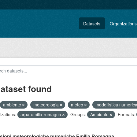
Datasets
Organizations
dataset found
ambiente
meteorologia
meteo
modellistica numeric
zations:
arpa-emilia-romagna
Groups:
Ambiente
Formats:
isioni meteorologiche numeriche Emilia Romagna