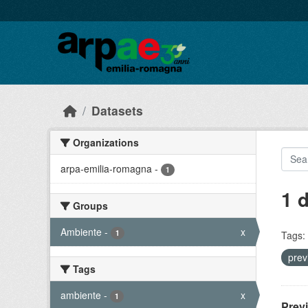
Skip to main content
Datasets
Organizations
arpa-emilia-romagna
-
1
1 
Groups
Ambiente
-
x
1
Tags:
prev
Tags
ambiente
-
x
1
Prev