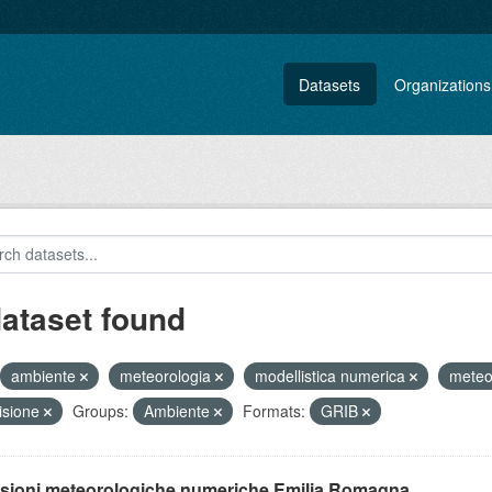
Datasets
Organizations
dataset found
ambiente
meteorologia
modellistica numerica
mete
isione
Groups:
Ambiente
Formats:
GRIB
isioni meteorologiche numeriche Emilia Romagna