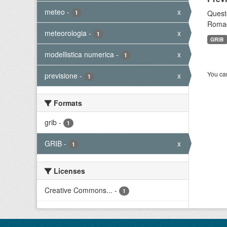
meteo
-
x
Questo
1
Romagn
meteorologia
-
x
1
GRIB
modellistica numerica
-
x
1
You can
previsione
-
x
1
Formats
grib
-
1
GRIB
-
x
1
Licenses
Creative Commons...
-
1