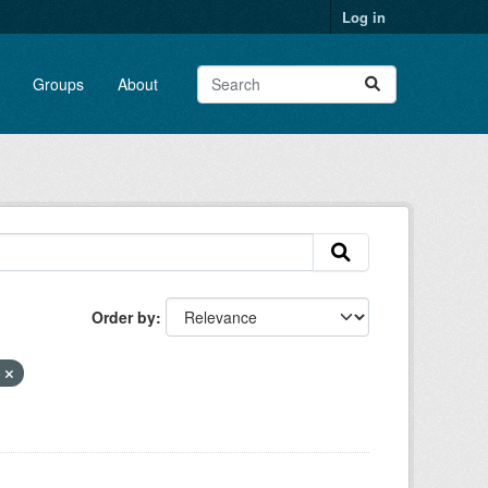
Log in
Groups
About
Order by
o