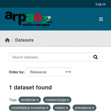
Skip to main content
Log in
Datasets
Order by
1 dataset found
Tags:
ambiente
meteorologia
modellistica numerica
meteo
previsione