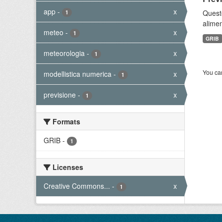
app
-
x
Quest
1
alimen
meteo
-
x
1
GRIB
meteorologia
-
x
1
You can
modellistica numerica
-
x
1
previsione
-
x
1
Formats
GRIB
-
1
Licenses
Creative Commons...
-
x
1