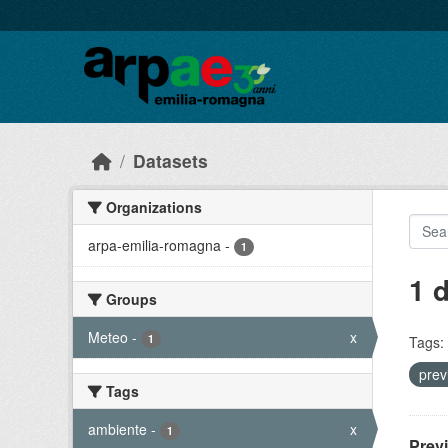
Skip to main content
Datasets
Organizations
arpa-emilia-romagna
-
1
1 
Groups
Meteo
-
x
1
Tags:
prev
Tags
ambiente
-
x
1
Prev