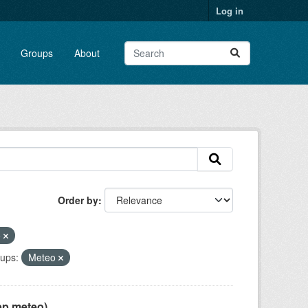
Log in
Groups
About
Order by
o
ups:
Meteo
pp meteo)