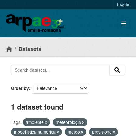
Skip to main content
Log in
Datasets
Order by
1 dataset found
Tags:
ambiente
meteorologia
modellistica numerica
meteo
previsione