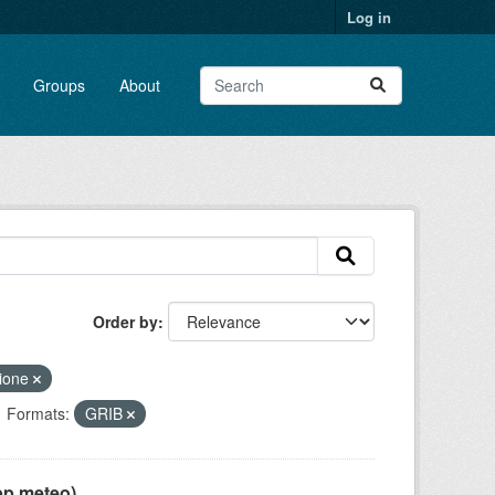
Log in
Groups
About
Order by
sione
Formats:
GRIB
pp meteo)