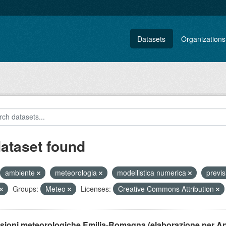
Datasets
Organizations
dataset found
ambiente
meteorologia
modellistica numerica
previ
Groups:
Meteo
Licenses:
Creative Commons Attribution
isioni meteorologiche Emilia-Romagna (elaborazione per A