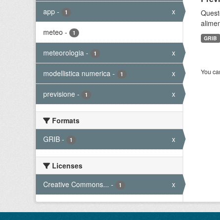
app
-
x
Quest
1
alimen
meteo
-
1
GRIB
meteorologia
-
x
1
You can
modellistica numerica
-
x
1
previsione
-
x
1
Formats
GRIB
-
x
1
Licenses
Creative Commons...
-
x
1