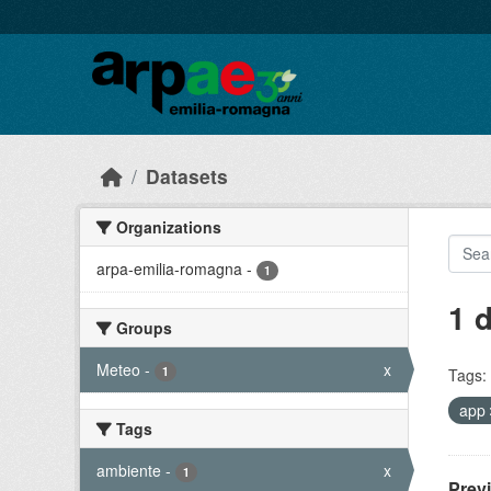
Skip to main content
Datasets
Organizations
arpa-emilia-romagna
-
1
1 
Groups
Meteo
-
x
1
Tags:
app
Tags
ambiente
-
x
1
Prev