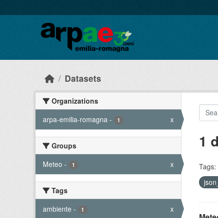
Skip to main content
Datasets
Organizations
arpa-emilia-romagna
-
x
1
1 
Groups
Meteo
-
x
1
Tags:
json
Tags
ambiente
-
x
1
Meteo