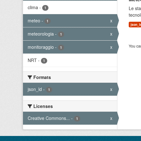
clima
-
Le sta
1
tecnol
meteo
-
x
1
json_l
meteorologia
-
x
1
You can
monitoraggio
-
x
1
NRT
-
1
Formats
json_ld
-
x
1
Licenses
Creative Commons...
-
x
1