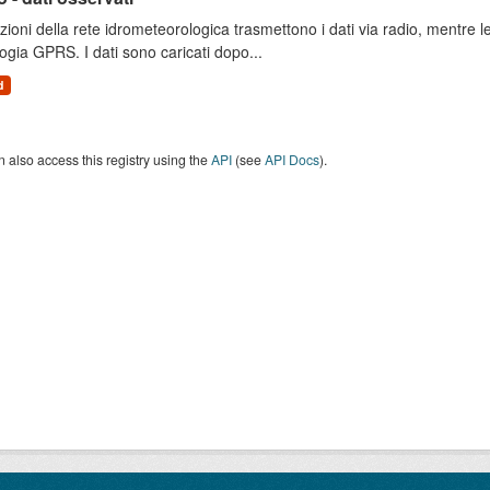
zioni della rete idrometeorologica trasmettono i dati via radio, mentre
ogia GPRS. I dati sono caricati dopo...
d
 also access this registry using the
API
(see
API Docs
).