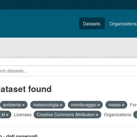
Datasets
Organizations
dataset found
ambiente
meteorologia
monitoraggio
meteo
For
_ld
Licenses:
Creative Commons Attribution
Organizations:
 - dati osservati