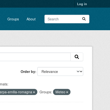
Log in
Groups
About
Order by
mats:
arpa-emilia-romagna
Groups:
Meteo