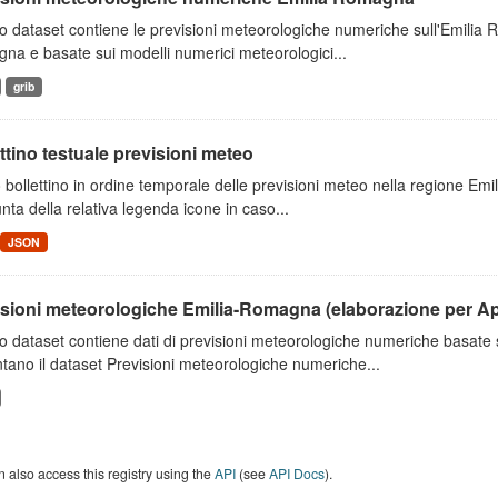
 dataset contiene le previsioni meteorologiche numeriche sull'Emilia
a e basate sui modelli numerici meteorologici...
grib
ttino testuale previsioni meteo
 bollettino in ordine temporale delle previsioni meteo nella regione E
unta della relativa legenda icone in caso...
JSON
isioni meteorologiche Emilia-Romagna (elaborazione per A
o dataset contiene dati di previsioni meteorologiche numeriche basat
tano il dataset Previsioni meteorologiche numeriche...
 also access this registry using the
API
(see
API Docs
).