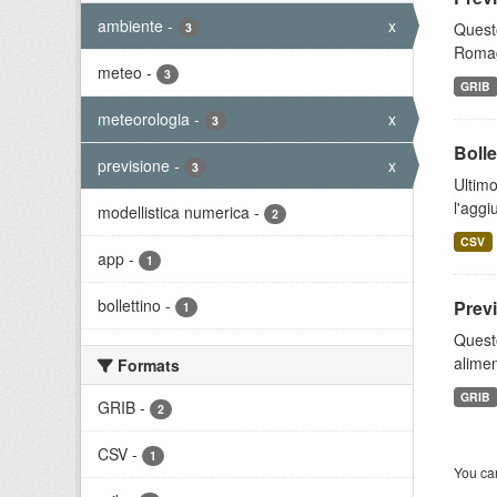
ambiente
-
x
Questo
3
Romagn
meteo
-
3
GRIB
meteorologia
-
x
3
Bolle
previsione
-
x
3
Ultimo
l'aggi
modellistica numerica
-
2
CSV
app
-
1
bollettino
-
Prev
1
Quest
alimen
Formats
GRIB
GRIB
-
2
CSV
-
1
You can