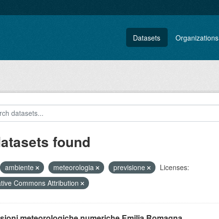
Datasets
Organizations
datasets found
ambiente
meteorologia
previsione
Licenses:
tive Commons Attribution
isioni meteorologiche numeriche Emilia Romagna