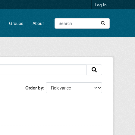
Log in
Groups
About
Order by