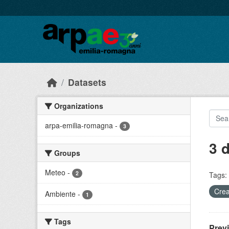
Skip to main content
Datasets
Organizations
arpa-emilia-romagna
-
3
3 
Groups
Meteo
-
2
Tags:
Crea
Ambiente
-
1
Tags
Prev