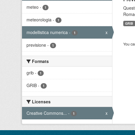
meteo
-
Questo
1
Romagn
meteorologia
-
1
GRIB
modellistica numerica
-
x
1
You can
previsione
-
1
Formats
grib
-
1
GRIB
-
1
Licenses
Creative Commons...
-
x
1