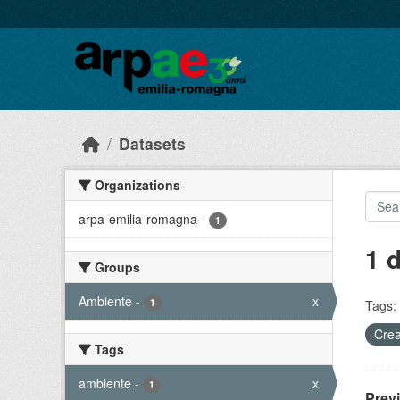
Skip to main content
Datasets
Organizations
arpa-emilia-romagna
-
1
1 
Groups
Ambiente
-
x
1
Tags:
Crea
Tags
ambiente
-
x
1
Prev