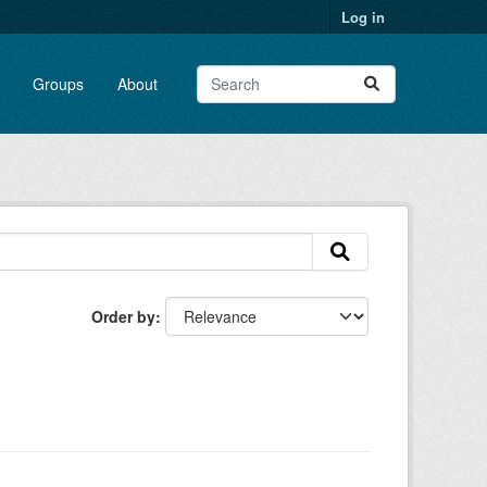
Log in
Groups
About
Order by