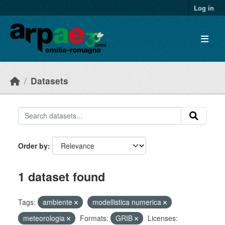
Skip to main content
Log in
Datasets
Order by
1 dataset found
Tags:
ambiente
modellistica numerica
meteorologia
Formats:
GRIB
Licenses: