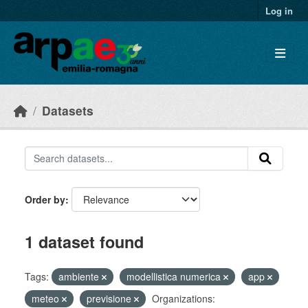
Skip to main content
Log in
Datasets
Order by
1 dataset found
Tags:
ambiente
modellistica numerica
app
meteo
previsione
Organizations: