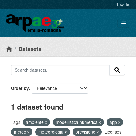
Skip to main content
Log in
Datasets
Order by
1 dataset found
Tags:
ambiente
modellistica numerica
app
meteo
meteorologia
previsione
Licenses: