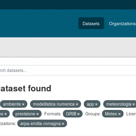
Datasets
Organizations
dataset found
ambiente
modellistica numerica
app
meteorologia
eo
previsione
Formats:
GRIB
Groups:
Meteo
Lice
zations:
arpa-emilia-romagna