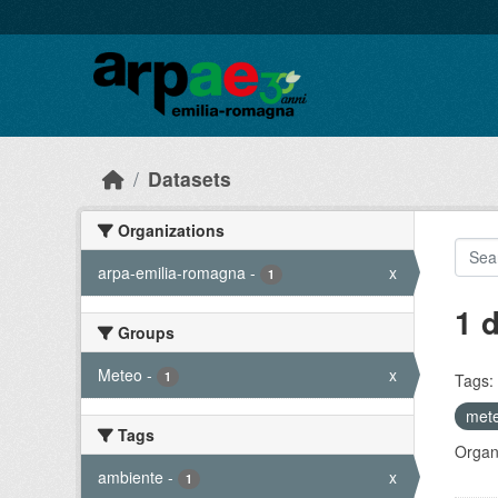
Skip to main content
Datasets
Organizations
arpa-emilia-romagna
-
x
1
1 
Groups
Meteo
-
x
1
Tags:
met
Tags
Organi
ambiente
-
x
1