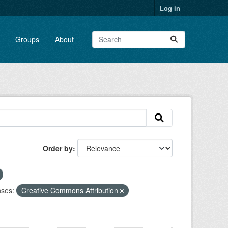
Log in
Groups
About
Order by
nses:
Creative Commons Attribution