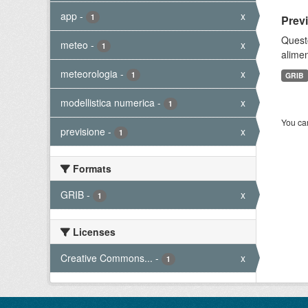
app
-
x
1
Prev
Quest
meteo
-
x
1
alimen
meteorologia
-
x
1
GRIB
modellistica numerica
-
x
1
You can
previsione
-
x
1
Formats
GRIB
-
x
1
Licenses
Creative Commons...
-
x
1