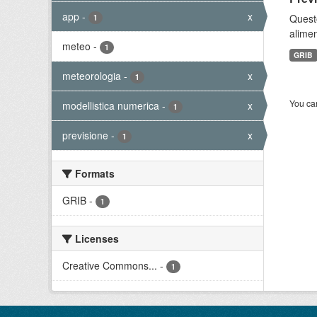
app
-
x
Quest
1
alimen
meteo
-
1
GRIB
meteorologia
-
x
1
You can
modellistica numerica
-
x
1
previsione
-
x
1
Formats
GRIB
-
1
Licenses
Creative Commons...
-
1