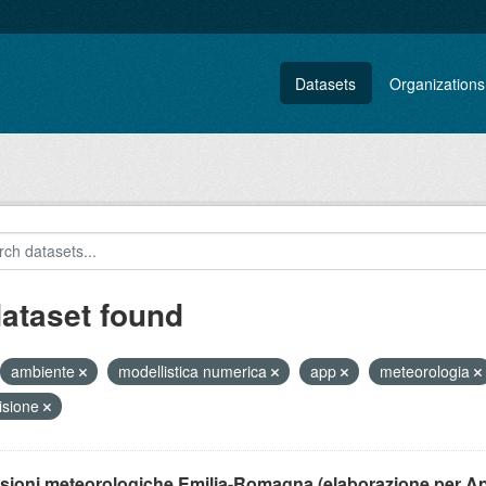
Datasets
Organizations
dataset found
ambiente
modellistica numerica
app
meteorologia
isione
isioni meteorologiche Emilia-Romagna (elaborazione per A