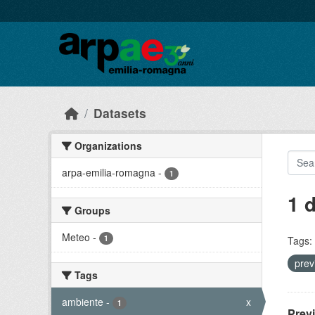
Skip to main content
Datasets
Organizations
arpa-emilia-romagna
-
1
1 
Groups
Meteo
-
1
Tags:
prev
Tags
ambiente
-
x
1
Prev