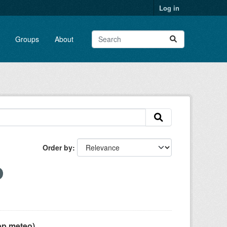
Log in
Groups
About
Order by
pp meteo)