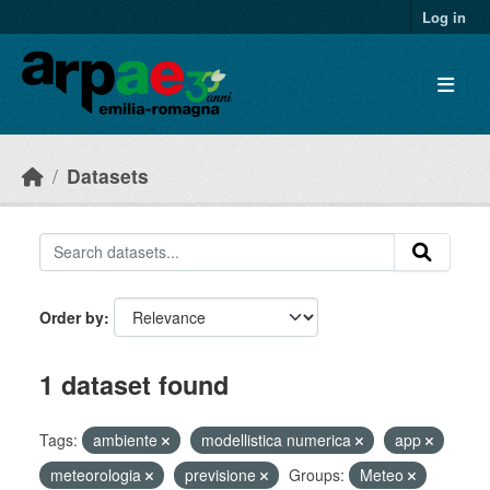
Skip to main content
Log in
Datasets
Order by
1 dataset found
Tags:
ambiente
modellistica numerica
app
meteorologia
previsione
Groups:
Meteo