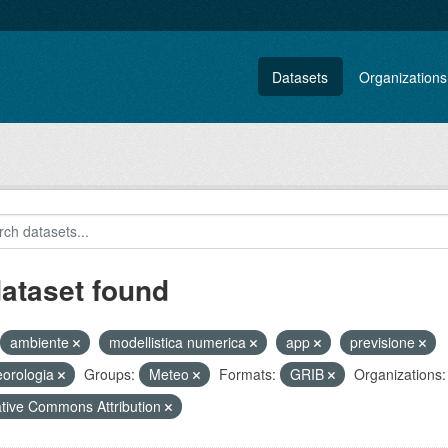
Datasets
Organizations
dataset found
ambiente
modellistica numerica
app
previsione
orologia
Groups:
Meteo
Formats:
GRIB
Organizations:
tive Commons Attribution