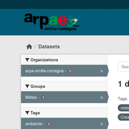
Skip to main content
Datasets
Organizations
arpa-emilia-romagna
-
x
1
1 
Groups
Meteo
-
x
1
Tags:
mete
Tags
Crea
ambiente
-
x
1