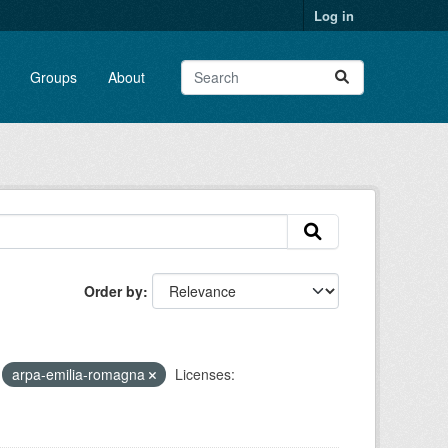
Log in
Groups
About
Order by
arpa-emilia-romagna
Licenses: