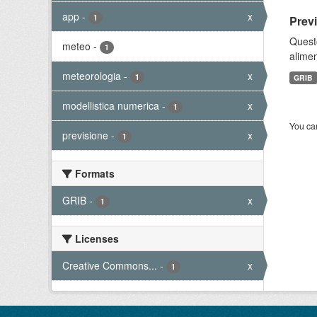
app
-
x
1
Prev
Quest
meteo
-
1
alimen
meteorologia
-
x
1
GRIB
modellistica numerica
-
x
1
You can
previsione
-
x
1
Formats
GRIB
-
x
1
Licenses
Creative Commons...
-
x
1