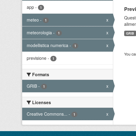
app
-
1
Prev
Quest
meteo
-
x
1
alimen
meteorologia
-
x
1
GRIB
modellistica numerica
-
x
1
You can
previsione
-
1
Formats
GRIB
-
x
1
Licenses
Creative Commons...
-
x
1