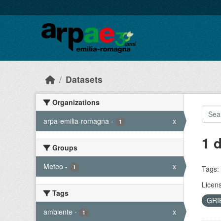
Skip to main content
Datasets
Organizations
arpa-emilia-romagna
-
x
1
1 
Groups
Meteo
-
x
1
Tags:
Licen
Tags
GRI
ambiente
-
x
1