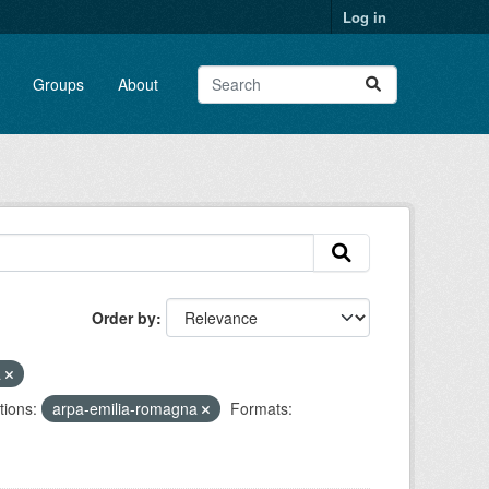
Log in
Groups
About
Order by
a
tions:
arpa-emilia-romagna
Formats: