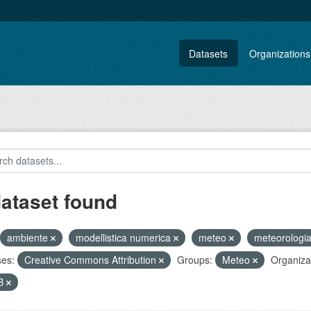
Datasets
Organizations
dataset found
ambiente
modellistica numerica
meteo
meteorologi
ses:
Creative Commons Attribution
Groups:
Meteo
Organiza
B