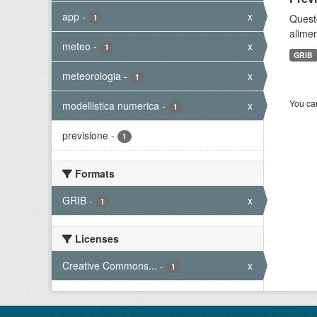
app
-
x
Quest
1
alimen
meteo
-
x
1
GRIB
meteorologia
-
x
1
You can
modellistica numerica
-
x
1
previsione
-
1
Formats
GRIB
-
x
1
Licenses
Creative Commons...
-
x
1