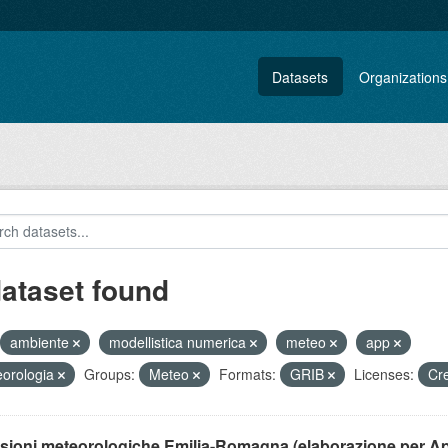
Datasets
Organizations
dataset found
ambiente
modellistica numerica
meteo
app
orologia
Groups:
Meteo
Formats:
GRIB
Licenses:
Cr
isioni meteorologiche Emilia-Romagna (elaborazione per A