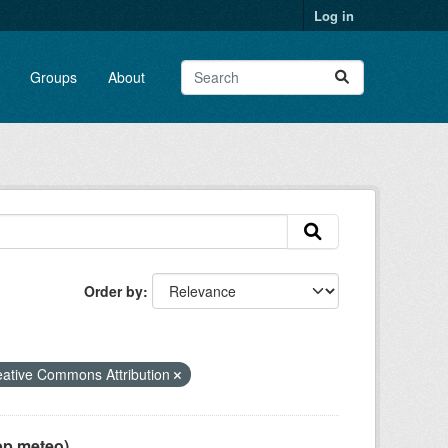
Log in
Groups
About
Order by
eative Commons Attribution
pp meteo)