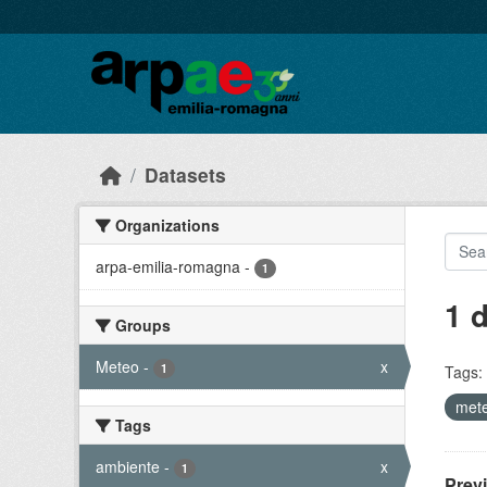
Skip to main content
Datasets
Organizations
arpa-emilia-romagna
-
1
1 
Groups
Meteo
-
x
1
Tags:
mete
Tags
ambiente
-
x
1
Prev