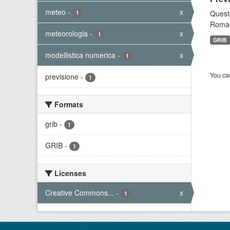
meteo
-
x
Questo
1
Romagn
meteorologia
-
x
1
GRIB
modellistica numerica
-
x
1
You can
previsione
-
1
Formats
grib
-
1
GRIB
-
1
Licenses
Creative Commons...
-
x
1