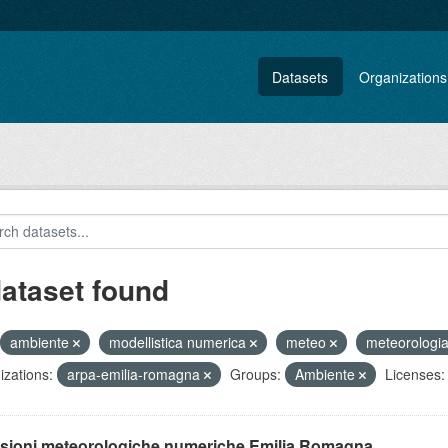
Datasets
Organizations
dataset found
ambiente
modellistica numerica
meteo
meteorologi
zations:
arpa-emilia-romagna
Groups:
Ambiente
Licenses:
isioni meteorologiche numeriche Emilia Romagna