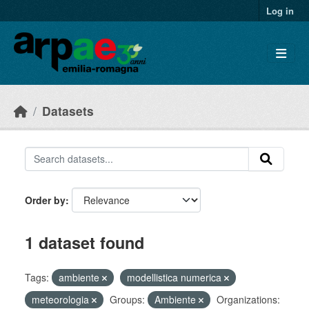
Skip to main content
Log in
Datasets
Order by
1 dataset found
Tags:
ambiente
modellistica numerica
meteorologia
Groups:
Ambiente
Organizations: