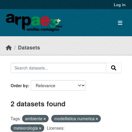
Skip to main content
Log in
Datasets
Order by
2 datasets found
Tags:
ambiente
modellistica numerica
meteorologia
Licenses: