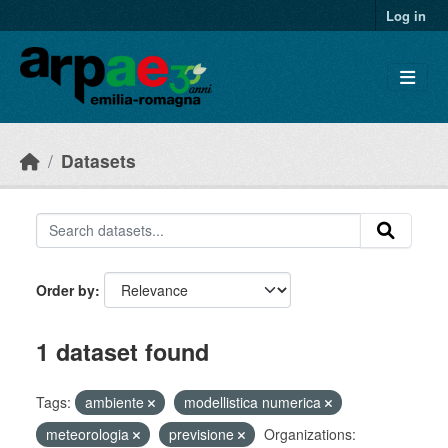
Skip to main content
Log in
Datasets
Order by
1 dataset found
Tags:
ambiente
modellistica numerica
meteorologia
previsione
Organizations: