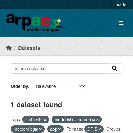
Skip to main content
Log in
Datasets
Order by
1 dataset found
Tags:
ambiente
modellistica numerica
meteorologia
app
Formats:
GRIB
Groups: