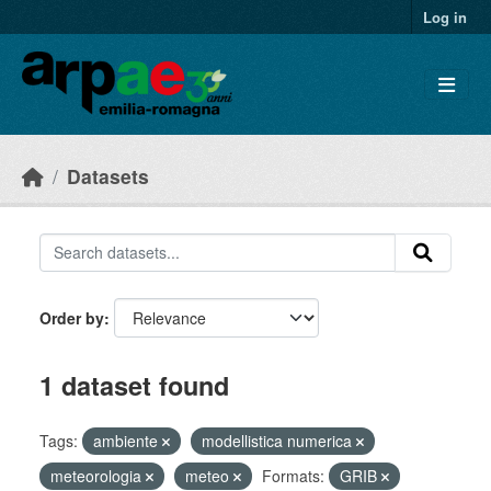
Skip to main content
Log in
Datasets
Order by
1 dataset found
Tags:
ambiente
modellistica numerica
meteorologia
meteo
Formats:
GRIB