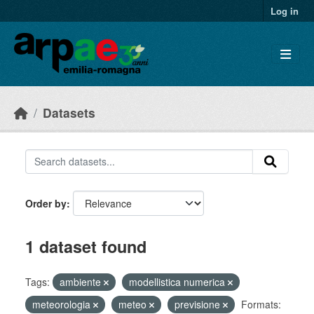
Skip to main content
Log in
Datasets
Order by
1 dataset found
Tags:
ambiente
modellistica numerica
meteorologia
meteo
previsione
Formats: