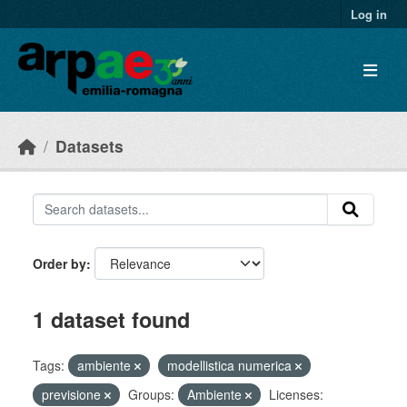
Skip to main content
Log in
Datasets
Order by
1 dataset found
Tags:
ambiente
modellistica numerica
previsione
Groups:
Ambiente
Licenses: