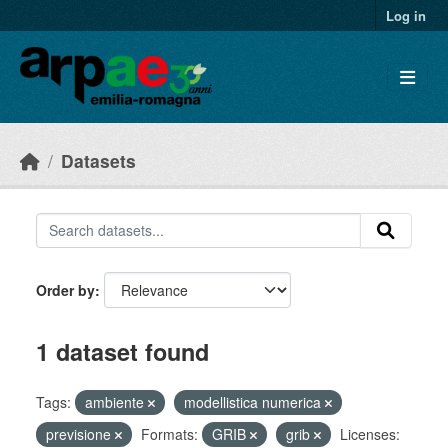
Skip to main content
Log in
Datasets
Order by
1 dataset found
Tags:
ambiente
modellistica numerica
previsione
Formats:
GRIB
grib
Licenses: