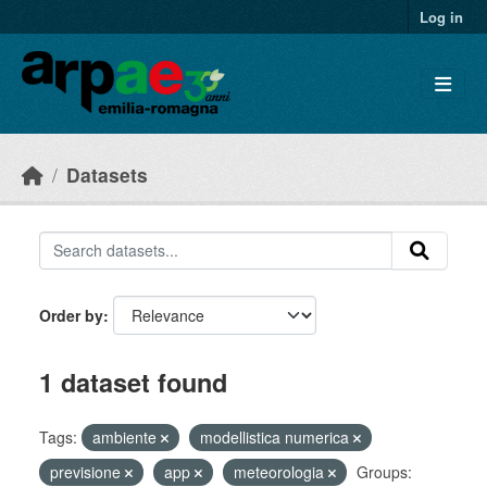
Skip to main content
Log in
Datasets
Order by
1 dataset found
Tags:
ambiente
modellistica numerica
previsione
app
meteorologia
Groups: