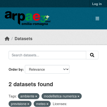
Skip to main content
Log in
Datasets
Order by
2 datasets found
Tags:
ambiente
modellistica numerica
previsione
meteo
Licenses: