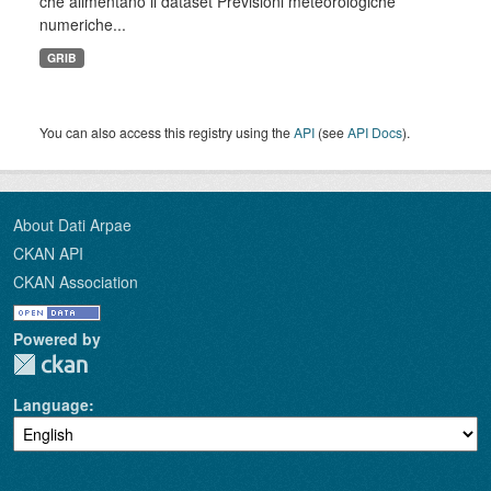
che alimentano il dataset Previsioni meteorologiche
numeriche...
GRIB
You can also access this registry using the
API
(see
API Docs
).
About Dati Arpae
CKAN API
CKAN Association
Powered by
Language