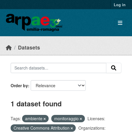
Skip to main content
Log in
Datasets
Order by
1 dataset found
Tags:
ambiente
monitoraggio
Licenses:
Creative Commons Attribution
Organizations: