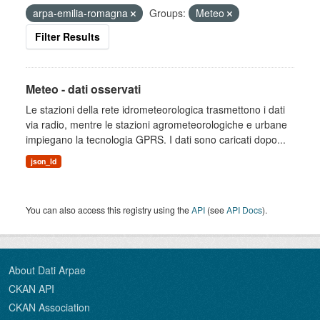
arpa-emilia-romagna
Groups:
Meteo
Filter Results
Meteo - dati osservati
Le stazioni della rete idrometeorologica trasmettono i dati
via radio, mentre le stazioni agrometeorologiche e urbane
impiegano la tecnologia GPRS. I dati sono caricati dopo...
json_ld
You can also access this registry using the
API
(see
API Docs
).
About Dati Arpae
CKAN API
CKAN Association