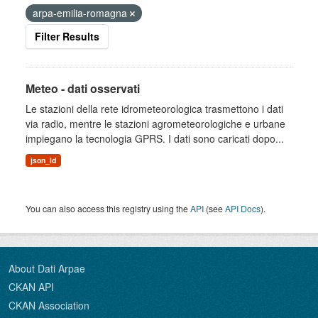
arpa-emilia-romagna
Filter Results
Meteo - dati osservati
Le stazioni della rete idrometeorologica trasmettono i dati
via radio, mentre le stazioni agrometeorologiche e urbane
impiegano la tecnologia GPRS. I dati sono caricati dopo...
json_ld
You can also access this registry using the
API
(see
API Docs
).
About Dati Arpae
CKAN API
CKAN Association