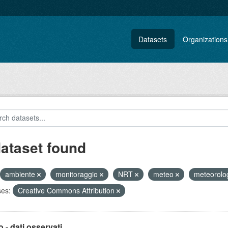
Datasets
Organizations
dataset found
ambiente
monitoraggio
NRT
meteo
meteorolo
ses:
Creative Commons Attribution
 - dati osservati