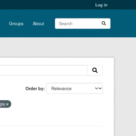
Log in
Groups
About
Order by
gia