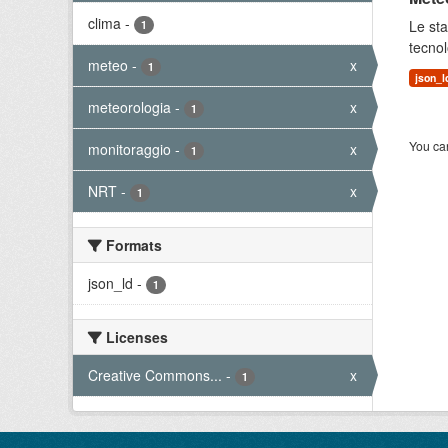
clima
-
Le sta
1
tecnol
meteo
-
x
1
json_l
meteorologia
-
x
1
You can
monitoraggio
-
x
1
NRT
-
x
1
Formats
json_ld
-
1
Licenses
Creative Commons...
-
x
1