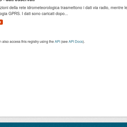
zioni della rete idrometeorologica trasmettono i dati via radio, mentre
ogia GPRS. I dati sono caricati dopo...
d
 also access this registry using the
API
(see
API Docs
).