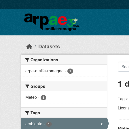
Skip to main content
Datasets
Organizations
arpa-emilia-romagna
-
1
1 
Groups
Meteo
-
1
Tags:
Licen
Tags
ambiente
-
x
1
Meteo