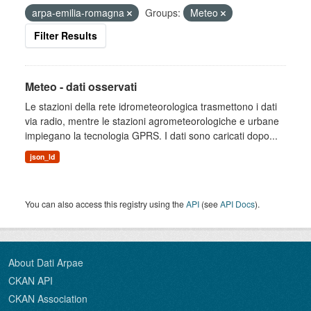
arpa-emilia-romagna
Groups:
Meteo
Filter Results
Meteo - dati osservati
Le stazioni della rete idrometeorologica trasmettono i dati
via radio, mentre le stazioni agrometeorologiche e urbane
impiegano la tecnologia GPRS. I dati sono caricati dopo...
json_ld
You can also access this registry using the
API
(see
API Docs
).
About Dati Arpae
CKAN API
CKAN Association