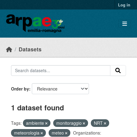
Skip to main content
Log in
Datasets
Order by
1 dataset found
Tags:
ambiente
monitoraggio
NRT
meteorologia
meteo
Organizations: