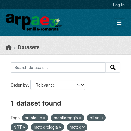
Skip to main content
Log in
Datasets
Order by
1 dataset found
Tags:
ambiente
monitoraggio
clima
NRT
meteorologia
meteo